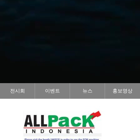
헤더설정
전시회
이벤트
뉴스
홍보영상
Total 25건
1 페이지