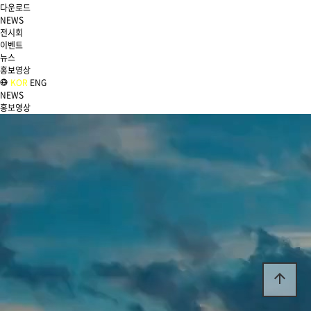
다운로드
NEWS
전시회
이벤트
뉴스
홍보영상
KOR
ENG
NEWS
홍보영상
arrow_upward