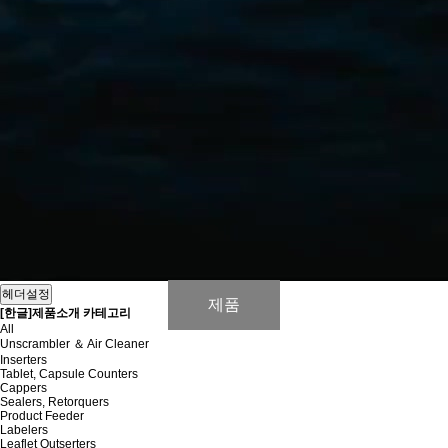
헤더설정
제품
[한글]제품소개 카테고리
All
Unscrambler ＆ Air Cleaner
Inserters
Tablet, Capsule Counters
Cappers
Sealers, Retorquers
Product Feeder
Labelers
Leaflet Outserters